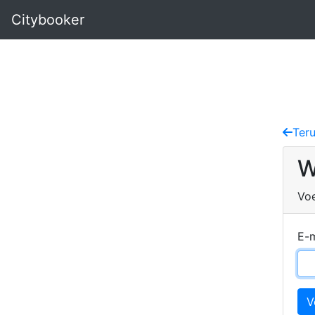
Citybooker
Teru
W
Voe
E-m